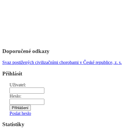
Doporučené odkazy
Svaz postižených civilizačními chorobami v České republice, z. s.
Přihlásit
Uživatel:
Heslo:
Poslat heslo
Statistiky