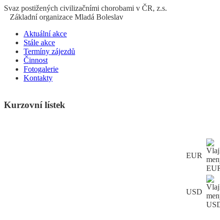
S
vaz
p
ostižených
c
ivilizačními
ch
orobami v ČR, z.s.
Základní organizace Mladá Boleslav
Aktuální akce
Stále akce
Termíny zájezdů
Činnost
Fotogalerie
Kontakty
Kurzovní lístek
EUR
USD