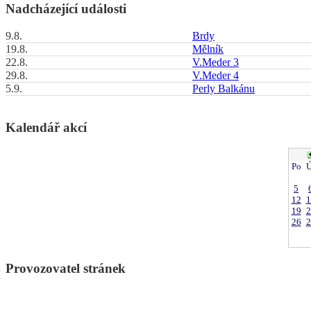
Nadcházející události
9.8.
Brdy
19.8.
Mělník
22.8.
V.Meder 3
29.8.
V.Meder 4
5.9.
Perly Balkánu
Kalendář akcí
Po
Ú
5
12
1
19
2
26
2
Provozovatel stránek