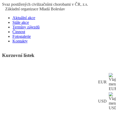
S
vaz
p
ostižených
c
ivilizačními
ch
orobami v ČR, z.s.
Základní organizace Mladá Boleslav
Aktuální akce
Stále akce
Termíny zájezdů
Činnost
Fotogalerie
Kontakty
Kurzovní lístek
EUR
USD