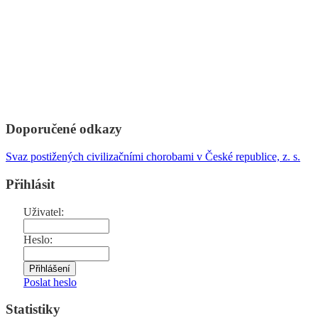
Doporučené odkazy
Svaz postižených civilizačními chorobami v České republice, z. s.
Přihlásit
Uživatel:
Heslo:
Poslat heslo
Statistiky