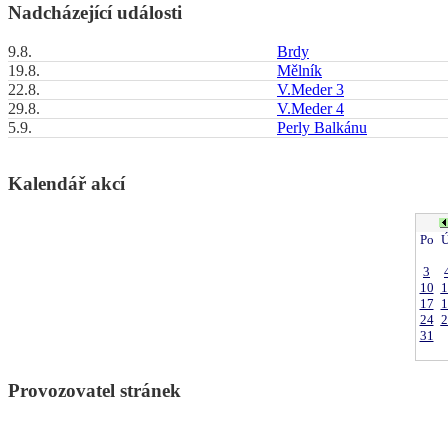
Nadcházející události
9.8.
Brdy
19.8.
Mělník
22.8.
V.Meder 3
29.8.
V.Meder 4
5.9.
Perly Balkánu
Kalendář akcí
Po
Ú
3
10
1
17
1
24
2
31
Provozovatel stránek