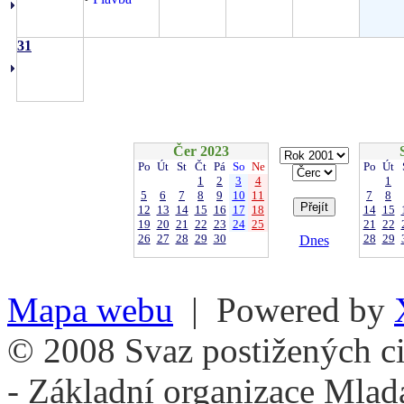
31
Čer 2023
Po
Út
St
Čt
Pá
So
Ne
Po
Út
1
2
3
4
1
5
6
7
8
9
10
11
7
8
12
13
14
15
16
17
18
14
15
19
20
21
22
23
24
25
21
22
26
27
28
29
30
28
29
Dnes
Mapa webu
| Powered by
© 2008 Svaz postižených ci
- Základní organizace Mlad