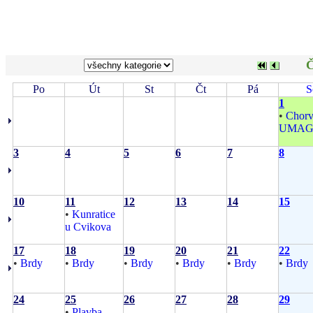
Č
Po
Út
St
Čt
Pá
S
1
•
Chorv
UMA
3
4
5
6
7
8
10
11
12
13
14
15
•
Kunratice
u Cvikova
17
18
19
20
21
22
•
Brdy
•
Brdy
•
Brdy
•
Brdy
•
Brdy
•
Brdy
24
25
26
27
28
29
•
Plavba