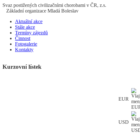
S
vaz
p
ostižených
c
ivilizačními
ch
orobami v ČR, z.s.
Základní organizace Mladá Boleslav
Aktuální akce
Stále akce
Termíny zájezdů
Činnost
Fotogalerie
Kontakty
Kurzovní lístek
EUR
USD