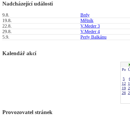
Nadcházející události
9.8.
Brdy
19.8.
Mělník
22.8.
V.Meder 3
29.8.
V.Meder 4
5.9.
Perly Balkánu
Kalendář akcí
Po
Ú
5
12
1
19
2
26
2
Provozovatel stránek