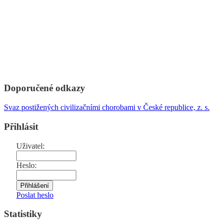
Doporučené odkazy
Svaz postižených civilizačními chorobami v České republice, z. s.
Přihlásit
Uživatel:
Heslo:
Poslat heslo
Statistiky