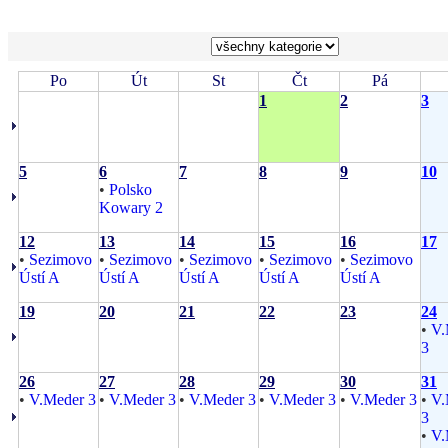
Po
Út
St
Čt
Pá
1
2
3
5
6
7
8
9
10
•
Polsko
Kowary 2
12
13
14
15
16
17
•
Sezimovo
•
Sezimovo
•
Sezimovo
•
Sezimovo
•
Sezimovo
Ústí A
Ústí A
Ústí A
Ústí A
Ústí A
19
20
21
22
23
24
•
V.
3
26
27
28
29
30
31
•
V.Meder 3
•
V.Meder 3
•
V.Meder 3
•
V.Meder 3
•
V.Meder 3
•
V.
3
•
V.