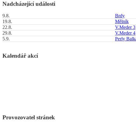
Nadcházející události
9.8.
Brdy
19.8.
Mělník
22.8.
V.Meder 3
29.8.
V.Meder 4
5.9.
Perly Bal
Kalendář akcí
Provozovatel stránek