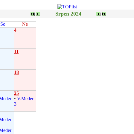
Srpen 2024
So
Ne
4
11
18
25
Meder
•
V.Meder
3
Meder
Meder