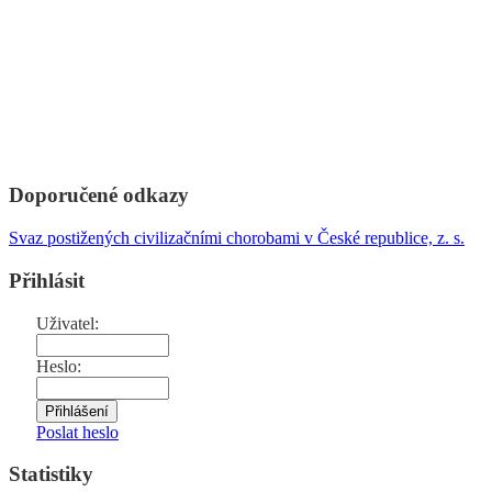
Doporučené odkazy
Svaz postižených civilizačními chorobami v České republice, z. s.
Přihlásit
Uživatel:
Heslo:
Poslat heslo
Statistiky