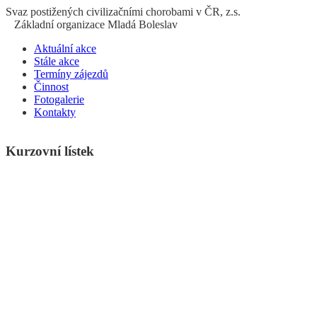
S
vaz
p
ostižených
c
ivilizačními
ch
orobami v ČR, z.s.
Základní organizace Mladá Boleslav
Aktuální akce
Stále akce
Termíny zájezdů
Činnost
Fotogalerie
Kontakty
Kurzovní lístek