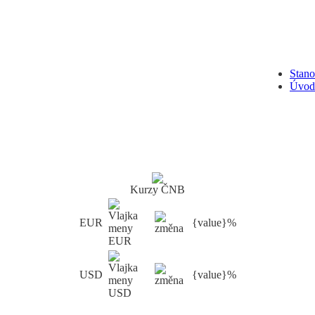
Stan
Úvod
Kurzy ČNB
EUR
{value}%
USD
{value}%