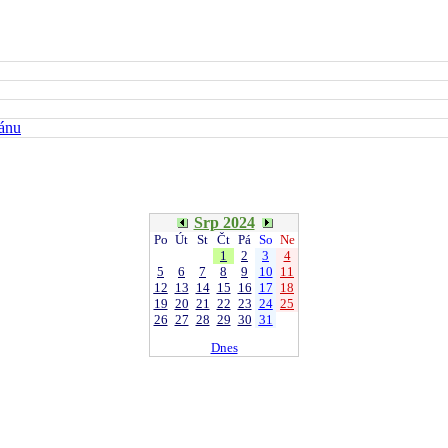
kánu
Srp 2024
Po
Út
St
Čt
Pá
So
Ne
1
2
3
4
5
6
7
8
9
10
11
12
13
14
15
16
17
18
19
20
21
22
23
24
25
26
27
28
29
30
31
Dnes