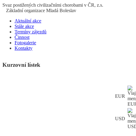
S
vaz
p
ostižených
c
ivilizačními
ch
orobami v ČR, z.s.
Základní organizace Mladá Boleslav
Aktuální akce
Stále akce
Termíny zájezdů
Činnost
Fotogalerie
Kontakty
Kurzovní lístek
EUR
USD