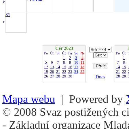
31
Čer 2023
Po
Út
St
Čt
Pá
So
Ne
Po
Út
1
2
3
4
1
5
6
7
8
9
10
11
7
8
12
13
14
15
16
17
18
14
15
19
20
21
22
23
24
25
21
22
26
27
28
29
30
28
29
Dnes
Mapa webu
| Powered by
© 2008 Svaz postižených ci
- Základní organizace Mlad