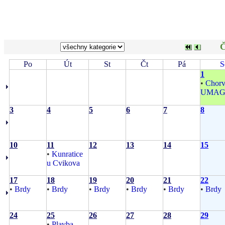
Č
Po
Út
St
Čt
Pá
S
1
•
Chorv
UMA
3
4
5
6
7
8
10
11
12
13
14
15
•
Kunratice
u Cvikova
17
18
19
20
21
22
•
Brdy
•
Brdy
•
Brdy
•
Brdy
•
Brdy
•
Brdy
24
25
26
27
28
29
•
Plavba