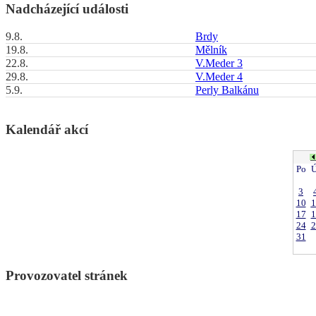
Nadcházející události
9.8.
Brdy
19.8.
Mělník
22.8.
V.Meder 3
29.8.
V.Meder 4
5.9.
Perly Balkánu
Kalendář akcí
Po
Ú
3
10
1
17
1
24
2
31
Provozovatel stránek