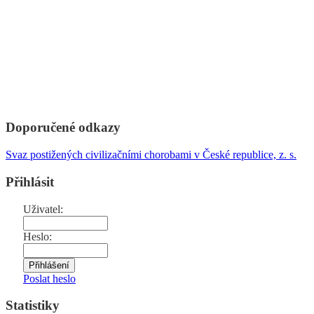
Doporučené odkazy
Svaz postižených civilizačními chorobami v České republice, z. s.
Přihlásit
Uživatel:
Heslo:
Poslat heslo
Statistiky