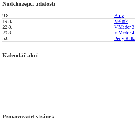
Nadcházející události
9.8.
Brdy
19.8.
Mělník
22.8.
V.Meder 3
29.8.
V.Meder 4
5.9.
Perly Bal
Kalendář akcí
Provozovatel stránek