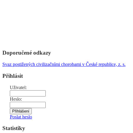
Doporučené odkazy
Svaz postižených civilizačními chorobami v České republice, z. s.
Přihlásit
Uživatel:
Heslo:
Poslat heslo
Statistiky