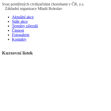
S
vaz
p
ostižených
c
ivilizačními
ch
orobami v ČR, z.s.
Základní organizace Mladá Boleslav
Aktuální akce
Stále akce
Termíny zájezdů
Činnost
Fotogalerie
Kontakty
Kurzovní lístek