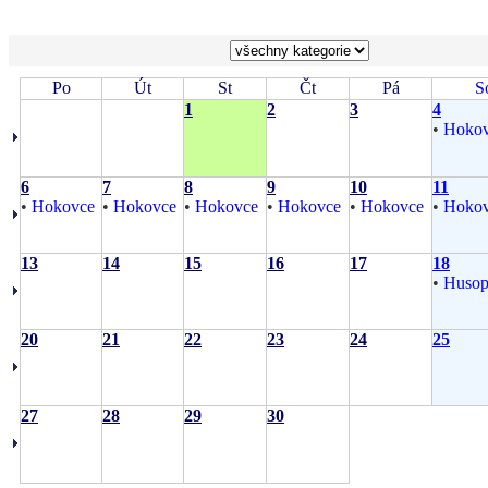
Po
Út
St
Čt
Pá
S
1
2
3
4
•
Hoko
6
7
8
9
10
11
•
Hokovce
•
Hokovce
•
Hokovce
•
Hokovce
•
Hokovce
•
Hoko
13
14
15
16
17
18
•
Husop
20
21
22
23
24
25
27
28
29
30