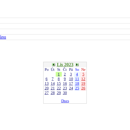
kánu
Lis 2023
Po
Út
St
Čt
Pá
So
Ne
1
2
3
4
5
6
7
8
9
10
11
12
13
14
15
16
17
18
19
20
21
22
23
24
25
26
27
28
29
30
Dnes