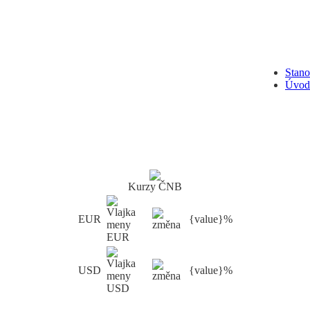
Stan
Úvod
Kurzy ČNB
EUR
{value}%
USD
{value}%