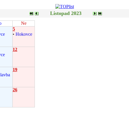
Listopad 2023
o
Ne
5
vce
•
Hokovce
12
vce
19
lavba
26