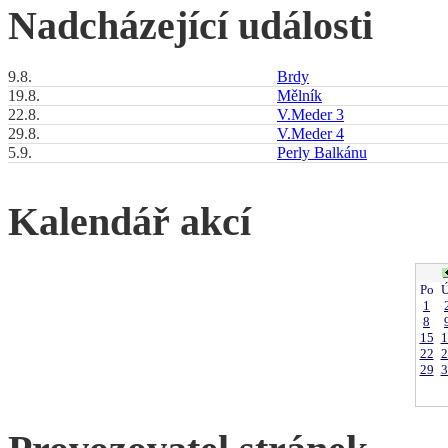
Nadcházející události
9.8.
Brdy
19.8.
Mělník
22.8.
V.Meder 3
29.8.
V.Meder 4
5.9.
Perly Balkánu
Kalendář akcí
Po
Ú
1
8
15
1
22
2
29
3