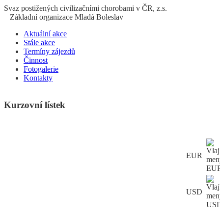
S
vaz
p
ostižených
c
ivilizačními
ch
orobami v ČR, z.s.
Základní organizace Mladá Boleslav
Aktuální akce
Stále akce
Termíny zájezdů
Činnost
Fotogalerie
Kontakty
Kurzovní lístek
EUR
USD