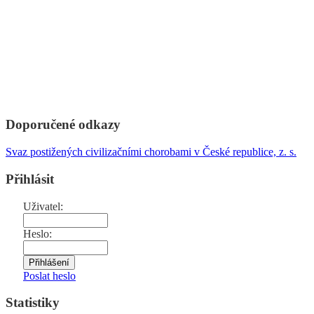
Doporučené odkazy
Svaz postižených civilizačními chorobami v České republice, z. s.
Přihlásit
Uživatel:
Heslo:
Poslat heslo
Statistiky