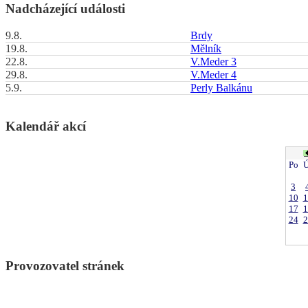
Nadcházející události
9.8.
Brdy
19.8.
Mělník
22.8.
V.Meder 3
29.8.
V.Meder 4
5.9.
Perly Balkánu
Kalendář akcí
Po
Ú
3
10
1
17
1
24
2
Provozovatel stránek