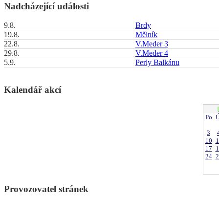
Nadcházející události
9.8.
Brdy
19.8.
Mělník
22.8.
V.Meder 3
29.8.
V.Meder 4
5.9.
Perly Balkánu
Kalendář akcí
Po
Ú
3
10
1
17
1
24
2
Provozovatel stránek