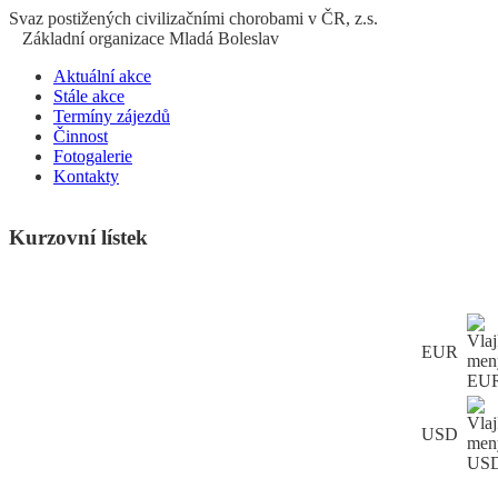
S
vaz
p
ostižených
c
ivilizačními
ch
orobami v ČR, z.s.
Základní organizace Mladá Boleslav
Aktuální akce
Stále akce
Termíny zájezdů
Činnost
Fotogalerie
Kontakty
Kurzovní lístek
EUR
USD