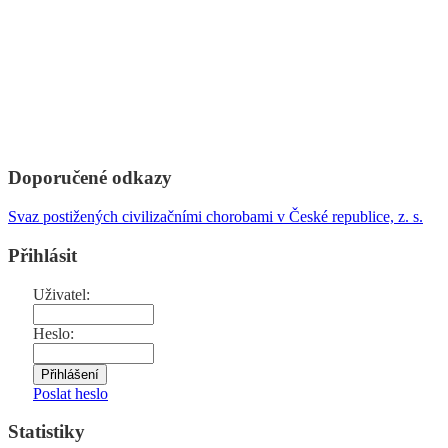
Doporučené odkazy
Svaz postižených civilizačními chorobami v České republice, z. s.
Přihlásit
Uživatel:
Heslo:
Poslat heslo
Statistiky