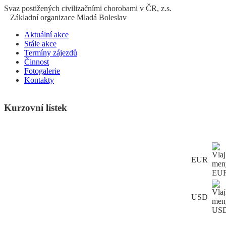
S
vaz
p
ostižených
c
ivilizačními
ch
orobami v ČR, z.s.
Základní organizace Mladá Boleslav
Aktuální akce
Stále akce
Termíny zájezdů
Činnost
Fotogalerie
Kontakty
Kurzovní lístek
EUR
USD