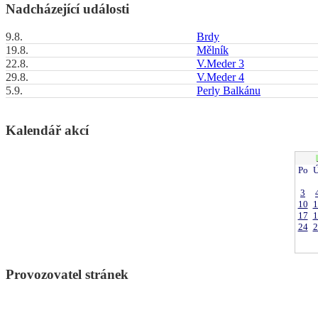
Nadcházející události
9.8.
Brdy
19.8.
Mělník
22.8.
V.Meder 3
29.8.
V.Meder 4
5.9.
Perly Balkánu
Kalendář akcí
Po
Ú
3
10
1
17
1
24
2
Provozovatel stránek