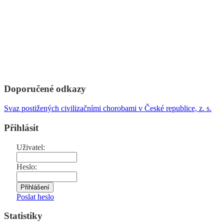
Doporučené odkazy
Svaz postižených civilizačními chorobami v České republice, z. s.
Přihlásit
Uživatel:
Heslo:
Poslat heslo
Statistiky