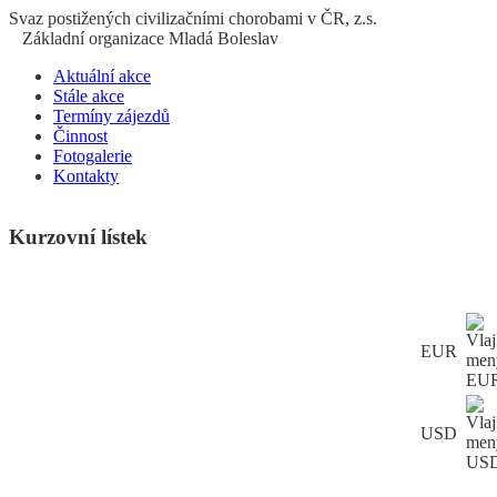
S
vaz
p
ostižených
c
ivilizačními
ch
orobami v ČR, z.s.
Základní organizace Mladá Boleslav
Aktuální akce
Stále akce
Termíny zájezdů
Činnost
Fotogalerie
Kontakty
Kurzovní lístek
EUR
USD