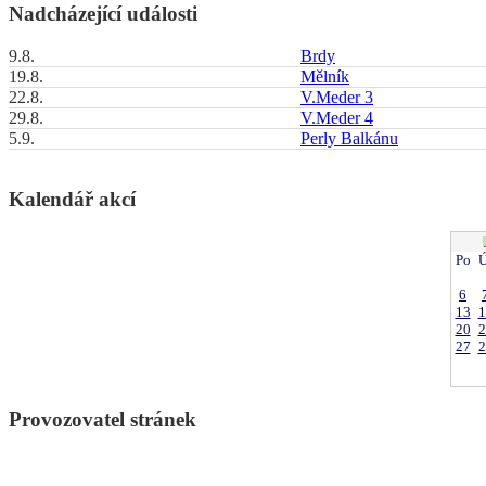
Nadcházející události
9.8.
Brdy
19.8.
Mělník
22.8.
V.Meder 3
29.8.
V.Meder 4
5.9.
Perly Balkánu
Kalendář akcí
Po
Ú
6
13
1
20
2
27
2
Provozovatel stránek