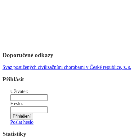
Doporučené odkazy
Svaz postižených civilizačními chorobami v České republice, z. s.
Přihlásit
Uživatel:
Heslo:
Poslat heslo
Statistiky