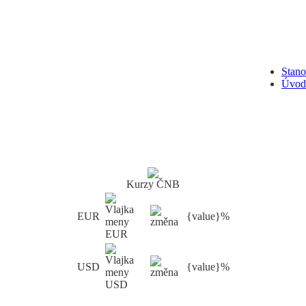
Stan
Úvod
Kurzy ČNB
EUR
{value}%
USD
{value}%