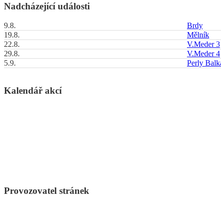
Nadcházející události
9.8.
Brdy
19.8.
Mělník
22.8.
V.Meder 3
29.8.
V.Meder 4
5.9.
Perly Bal
Kalendář akcí
Provozovatel stránek