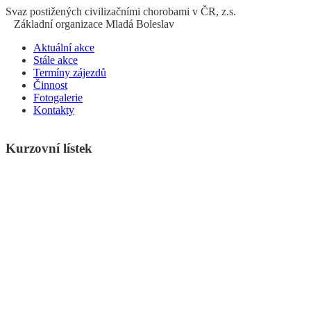
S
vaz
p
ostižených
c
ivilizačními
ch
orobami v ČR, z.s.
Základní organizace Mladá Boleslav
Aktuální akce
Stále akce
Termíny zájezdů
Činnost
Fotogalerie
Kontakty
Kurzovní lístek