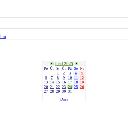
kánu
Led 2025
Po
Út
St
Čt
Pá
So
Ne
1
2
3
4
5
6
7
8
9
10
11
12
13
14
15
16
17
18
19
20
21
22
23
24
25
26
27
28
29
30
31
Dnes