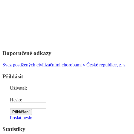
Doporučené odkazy
Svaz postižených civilizačními chorobami v České republice, z. s.
Přihlásit
Uživatel:
Heslo:
Poslat heslo
Statistiky