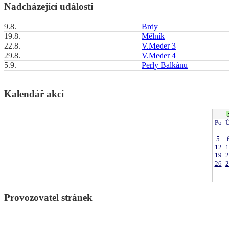
Nadcházející události
9.8.
Brdy
19.8.
Mělník
22.8.
V.Meder 3
29.8.
V.Meder 4
5.9.
Perly Balkánu
Kalendář akcí
Po
Ú
5
12
1
19
2
26
2
Provozovatel stránek