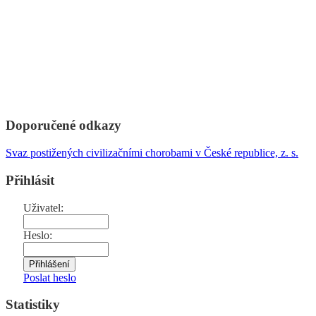
Doporučené odkazy
Svaz postižených civilizačními chorobami v České republice, z. s.
Přihlásit
Uživatel:
Heslo:
Poslat heslo
Statistiky