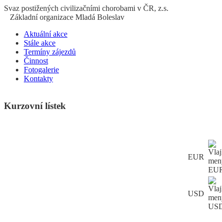
S
vaz
p
ostižených
c
ivilizačními
ch
orobami v ČR, z.s.
Základní organizace Mladá Boleslav
Aktuální akce
Stále akce
Termíny zájezdů
Činnost
Fotogalerie
Kontakty
Kurzovní lístek
EUR
USD