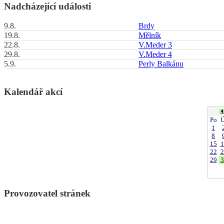
Nadcházející události
9.8.
Brdy
19.8.
Mělník
22.8.
V.Meder 3
29.8.
V.Meder 4
5.9.
Perly Balkánu
Kalendář akcí
Po
Ú
1
8
15
1
22
2
29
3
Provozovatel stránek