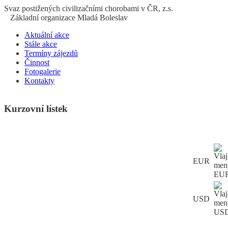
S
vaz
p
ostižených
c
ivilizačními
ch
orobami v ČR, z.s.
Základní organizace Mladá Boleslav
Aktuální akce
Stále akce
Termíny zájezdů
Činnost
Fotogalerie
Kontakty
Kurzovní lístek
EUR
USD