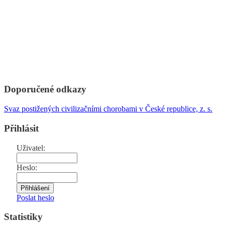
Doporučené odkazy
Svaz postižených civilizačními chorobami v České republice, z. s.
Přihlásit
Uživatel:
Heslo:
Poslat heslo
Statistiky