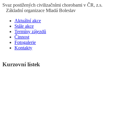
S
vaz
p
ostižených
c
ivilizačními
ch
orobami v ČR, z.s.
Základní organizace Mladá Boleslav
Aktuální akce
Stále akce
Termíny zájezdů
Činnost
Fotogalerie
Kontakty
Kurzovní lístek