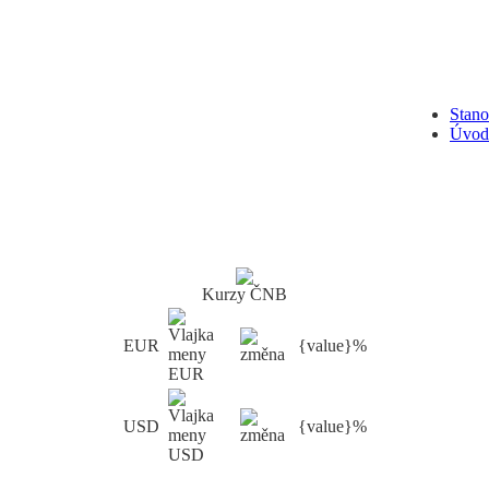
Stan
Úvod
Kurzy ČNB
EUR
{value}%
USD
{value}%