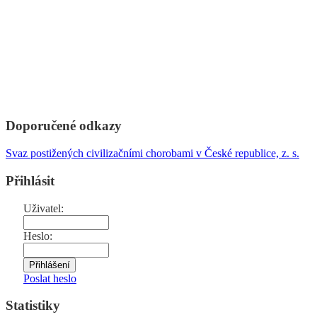
Doporučené odkazy
Svaz postižených civilizačními chorobami v České republice, z. s.
Přihlásit
Uživatel:
Heslo:
Poslat heslo
Statistiky