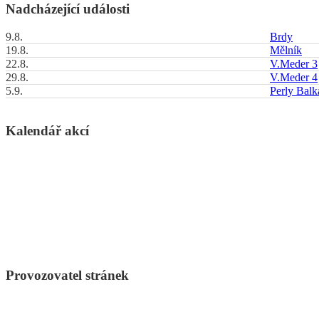
Nadcházející události
9.8.
Brdy
19.8.
Mělník
22.8.
V.Meder 3
29.8.
V.Meder 4
5.9.
Perly Bal
Kalendář akcí
Provozovatel stránek