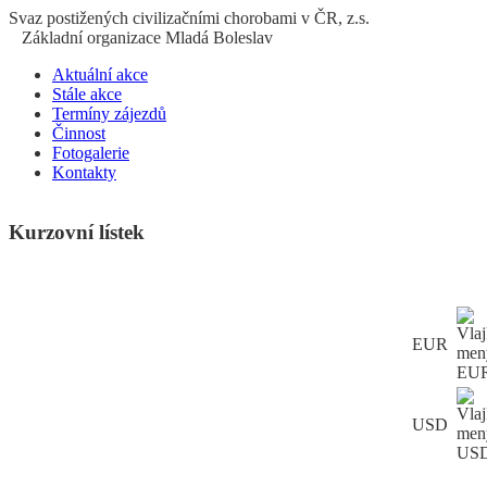
S
vaz
p
ostižených
c
ivilizačními
ch
orobami v ČR, z.s.
Základní organizace Mladá Boleslav
Aktuální akce
Stále akce
Termíny zájezdů
Činnost
Fotogalerie
Kontakty
Kurzovní lístek
EUR
USD