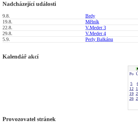
Nadcházející události
9.8.
Brdy
19.8.
Mělník
22.8.
V.Meder 3
29.8.
V.Meder 4
5.9.
Perly Balkánu
Kalendář akcí
Po
Ú
5
12
1
19
2
26
2
Provozovatel stránek