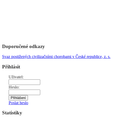
Doporučené odkazy
Svaz postižených civilizačními chorobami v České republice, z. s.
Přihlásit
Uživatel:
Heslo:
Poslat heslo
Statistiky