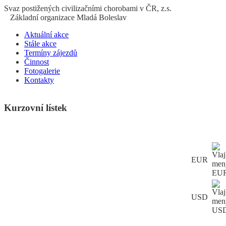
S
vaz
p
ostižených
c
ivilizačními
ch
orobami v ČR, z.s.
Základní organizace Mladá Boleslav
Aktuální akce
Stále akce
Termíny zájezdů
Činnost
Fotogalerie
Kontakty
Kurzovní lístek
EUR
USD