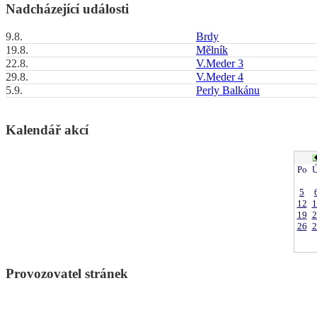
Nadcházející události
9.8.
Brdy
19.8.
Mělník
22.8.
V.Meder 3
29.8.
V.Meder 4
5.9.
Perly Balkánu
Kalendář akcí
Po
Ú
5
12
1
19
2
26
2
Provozovatel stránek