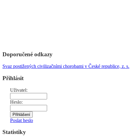
Doporučené odkazy
Svaz postižených civilizačními chorobami v České republice, z. s.
Přihlásit
Uživatel:
Heslo:
Poslat heslo
Statistiky