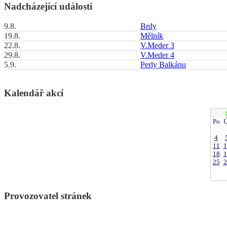
Nadcházející události
9.8.
Brdy
19.8.
Mělník
22.8.
V.Meder 3
29.8.
V.Meder 4
5.9.
Perly Balkánu
Kalendář akcí
Po
Ú
4
11
1
18
1
25
2
Provozovatel stránek