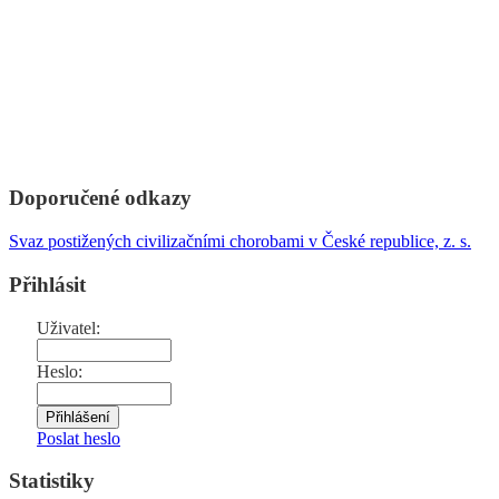
Doporučené odkazy
Svaz postižených civilizačními chorobami v České republice, z. s.
Přihlásit
Uživatel:
Heslo:
Poslat heslo
Statistiky