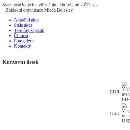
S
vaz
p
ostižených
c
ivilizačními
ch
orobami v ČR, z.s.
Základní organizace Mladá Boleslav
Aktuální akce
Stále akce
Termíny zájezdů
Činnost
Fotogalerie
Kontakty
Kurzovní lístek
EUR
USD