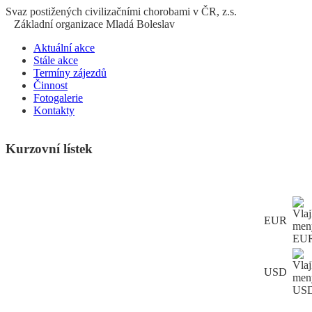
S
vaz
p
ostižených
c
ivilizačními
ch
orobami v ČR, z.s.
Základní organizace Mladá Boleslav
Aktuální akce
Stále akce
Termíny zájezdů
Činnost
Fotogalerie
Kontakty
Kurzovní lístek
EUR
USD