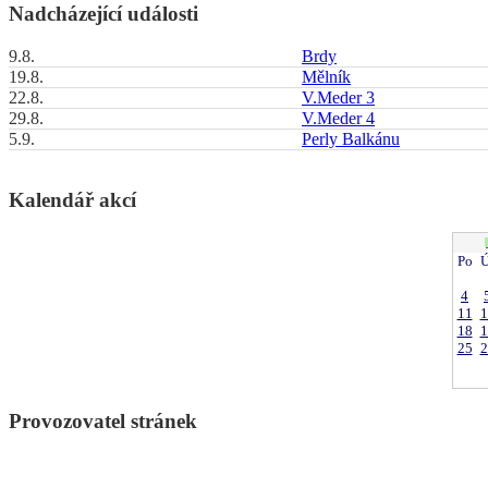
Nadcházející události
9.8.
Brdy
19.8.
Mělník
22.8.
V.Meder 3
29.8.
V.Meder 4
5.9.
Perly Balkánu
Kalendář akcí
Po
Ú
4
11
1
18
1
25
2
Provozovatel stránek