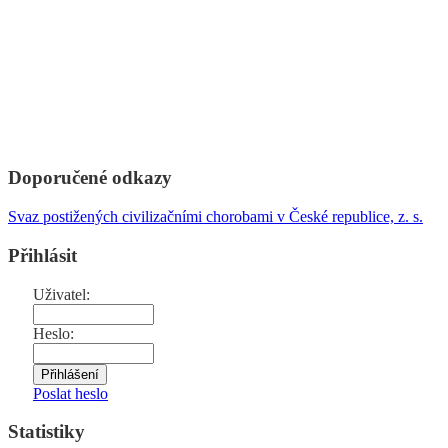
Doporučené odkazy
Svaz postižených civilizačními chorobami v České republice, z. s.
Přihlásit
Uživatel:
Heslo:
Poslat heslo
Statistiky