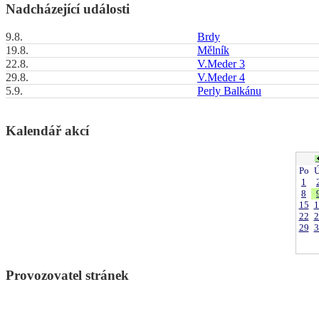
Nadcházející události
9.8.
Brdy
19.8.
Mělník
22.8.
V.Meder 3
29.8.
V.Meder 4
5.9.
Perly Balkánu
Kalendář akcí
Po
Ú
1
8
15
1
22
2
29
3
Provozovatel stránek