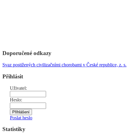
Doporučené odkazy
Svaz postižených civilizačními chorobami v České republice, z. s.
Přihlásit
Uživatel:
Heslo:
Poslat heslo
Statistiky