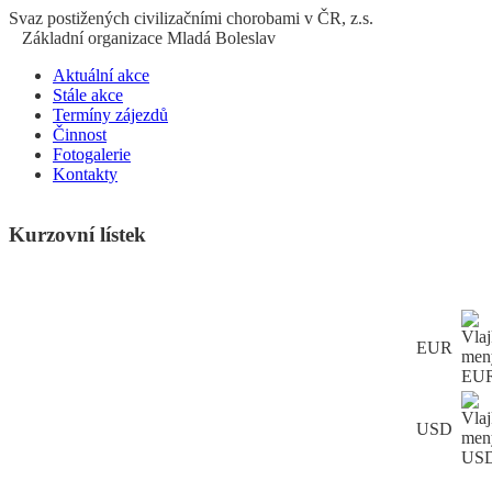
S
vaz
p
ostižených
c
ivilizačními
ch
orobami v ČR, z.s.
Základní organizace Mladá Boleslav
Aktuální akce
Stále akce
Termíny zájezdů
Činnost
Fotogalerie
Kontakty
Kurzovní lístek
EUR
USD