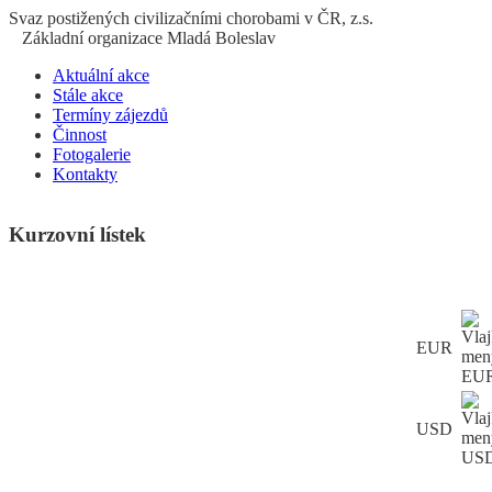
S
vaz
p
ostižených
c
ivilizačními
ch
orobami v ČR, z.s.
Základní organizace Mladá Boleslav
Aktuální akce
Stále akce
Termíny zájezdů
Činnost
Fotogalerie
Kontakty
Kurzovní lístek
EUR
USD