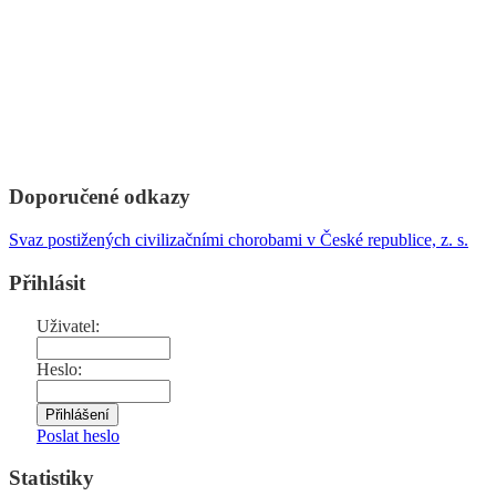
Doporučené odkazy
Svaz postižených civilizačními chorobami v České republice, z. s.
Přihlásit
Uživatel:
Heslo:
Poslat heslo
Statistiky