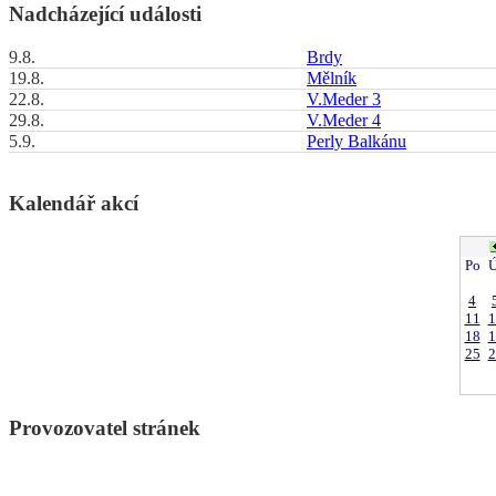
Nadcházející události
9.8.
Brdy
19.8.
Mělník
22.8.
V.Meder 3
29.8.
V.Meder 4
5.9.
Perly Balkánu
Kalendář akcí
Po
Ú
4
11
1
18
1
25
2
Provozovatel stránek