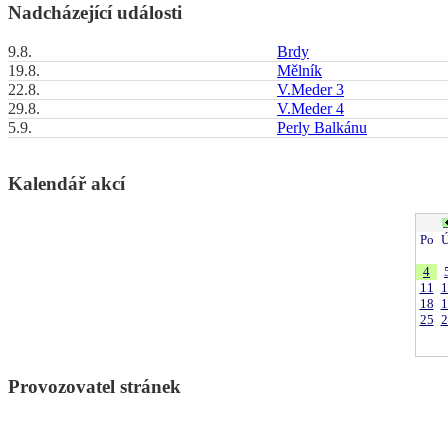
Nadcházející události
9.8.
Brdy
19.8.
Mělník
22.8.
V.Meder 3
29.8.
V.Meder 4
5.9.
Perly Balkánu
Kalendář akcí
Po
Ú
4
11
1
18
1
25
2
Provozovatel stránek