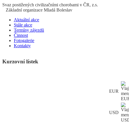
S
vaz
p
ostižených
c
ivilizačními
ch
orobami v ČR, z.s.
Základní organizace Mladá Boleslav
Aktuální akce
Stále akce
Termíny zájezdů
Činnost
Fotogalerie
Kontakty
Kurzovní lístek
EUR
USD