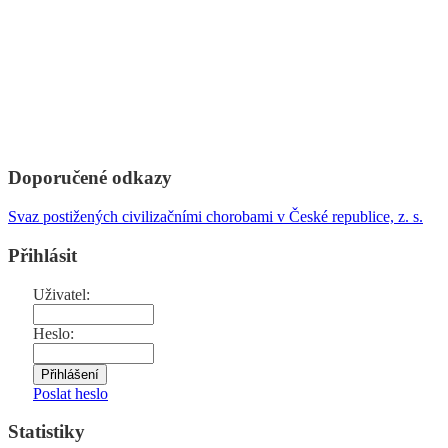
Doporučené odkazy
Svaz postižených civilizačními chorobami v České republice, z. s.
Přihlásit
Uživatel:
Heslo:
Poslat heslo
Statistiky