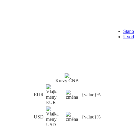
Stan
Úvod
Kurzy ČNB
EUR
{value}%
USD
{value}%