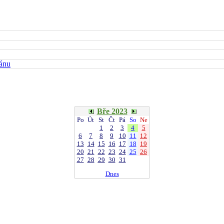
kánu
Bře 2023
Po
Út
St
Čt
Pá
So
Ne
1
2
3
4
5
6
7
8
9
10
11
12
13
14
15
16
17
18
19
20
21
22
23
24
25
26
27
28
29
30
31
Dnes