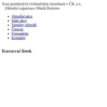
S
vaz
p
ostižených
c
ivilizačními
ch
orobami v ČR, z.s.
Základní organizace Mladá Boleslav
Aktuální akce
Stále akce
Termíny zájezdů
Činnost
Fotogalerie
Kontakty
Kurzovní lístek