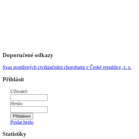
Doporučené odkazy
Svaz postižených civilizačními chorobami v České republice, z. s.
Přihlásit
Uživatel:
Heslo:
Poslat heslo
Statistiky