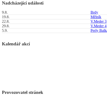
Nadcházející události
9.8.
Brdy
19.8.
Mělník
22.8.
V.Meder 3
29.8.
V.Meder 4
5.9.
Perly Bal
Kalendář akcí
Provozovatel stránek