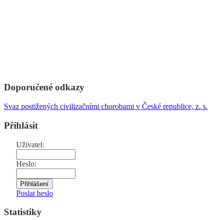
Doporučené odkazy
Svaz postižených civilizačními chorobami v České republice, z. s.
Přihlásit
Uživatel:
Heslo:
Poslat heslo
Statistiky