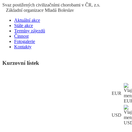
S
vaz
p
ostižených
c
ivilizačními
ch
orobami v ČR, z.s.
Základní organizace Mladá Boleslav
Aktuální akce
Stále akce
Termíny zájezdů
Činnost
Fotogalerie
Kontakty
Kurzovní lístek
EUR
USD