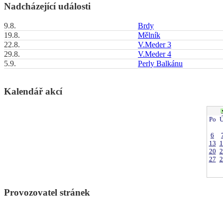
Nadcházející události
9.8.
Brdy
19.8.
Mělník
22.8.
V.Meder 3
29.8.
V.Meder 4
5.9.
Perly Balkánu
Kalendář akcí
Po
Ú
6
13
1
20
2
27
2
Provozovatel stránek