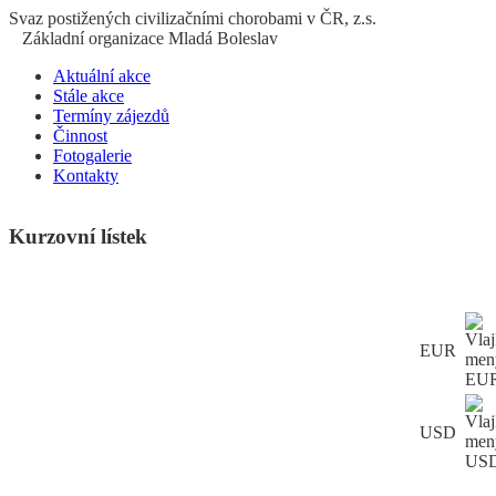
S
vaz
p
ostižených
c
ivilizačními
ch
orobami v ČR, z.s.
Základní organizace Mladá Boleslav
Aktuální akce
Stále akce
Termíny zájezdů
Činnost
Fotogalerie
Kontakty
Kurzovní lístek
EUR
USD