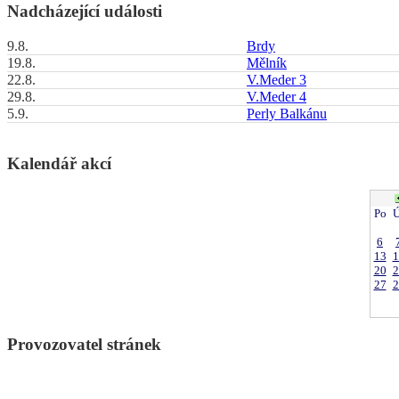
Nadcházející události
9.8.
Brdy
19.8.
Mělník
22.8.
V.Meder 3
29.8.
V.Meder 4
5.9.
Perly Balkánu
Kalendář akcí
Po
Ú
6
13
1
20
2
27
2
Provozovatel stránek