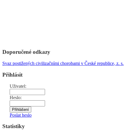
Doporučené odkazy
Svaz postižených civilizačními chorobami v České republice, z. s.
Přihlásit
Uživatel:
Heslo:
Poslat heslo
Statistiky