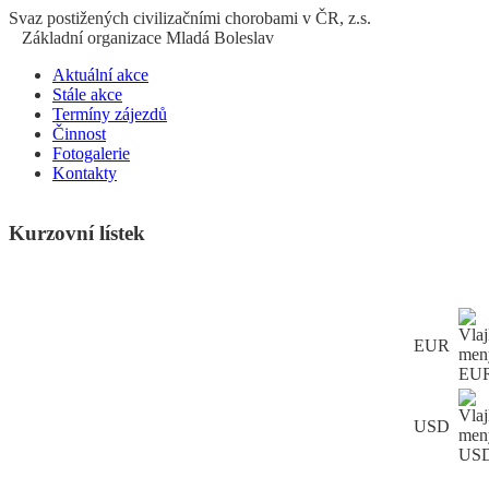
S
vaz
p
ostižených
c
ivilizačními
ch
orobami v ČR, z.s.
Základní organizace Mladá Boleslav
Aktuální akce
Stále akce
Termíny zájezdů
Činnost
Fotogalerie
Kontakty
Kurzovní lístek
EUR
USD