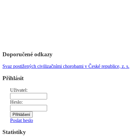
Doporučené odkazy
Svaz postižených civilizačními chorobami v České republice, z. s.
Přihlásit
Uživatel:
Heslo:
Poslat heslo
Statistiky