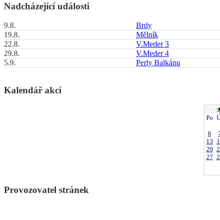
Nadcházející události
9.8.
Brdy
19.8.
Mělník
22.8.
V.Meder 3
29.8.
V.Meder 4
5.9.
Perly Balkánu
Kalendář akcí
Po
Ú
6
13
1
20
2
27
2
Provozovatel stránek