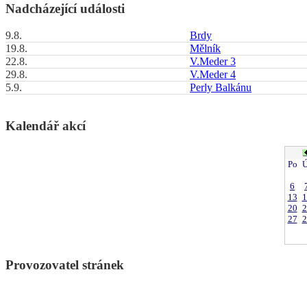
Nadcházející události
9.8.
Brdy
19.8.
Mělník
22.8.
V.Meder 3
29.8.
V.Meder 4
5.9.
Perly Balkánu
Kalendář akcí
Po
Ú
6
13
1
20
2
27
2
Provozovatel stránek