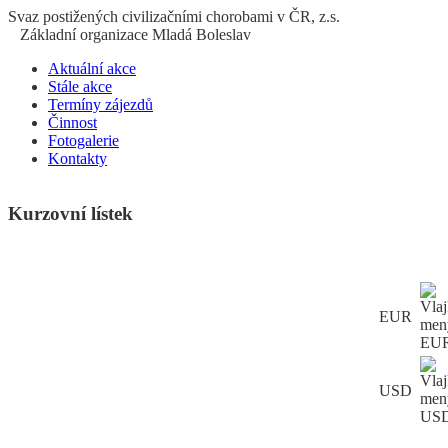
S
vaz
p
ostižených
c
ivilizačními
ch
orobami v ČR, z.s.
Základní organizace Mladá Boleslav
Aktuální akce
Stále akce
Termíny zájezdů
Činnost
Fotogalerie
Kontakty
Kurzovní lístek
EUR
USD