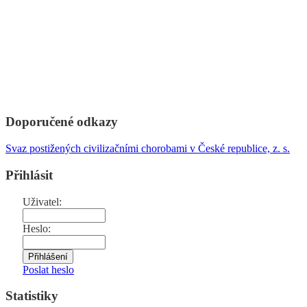
Doporučené odkazy
Svaz postižených civilizačními chorobami v České republice, z. s.
Přihlásit
Uživatel:
Heslo:
Poslat heslo
Statistiky