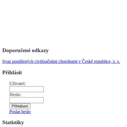
Doporučené odkazy
Svaz postižených civilizačními chorobami v České republice, z. s.
Přihlásit
Uživatel:
Heslo:
Poslat heslo
Statistiky