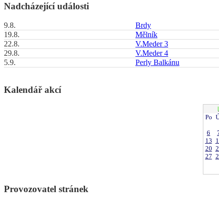
Nadcházející události
9.8.
Brdy
19.8.
Mělník
22.8.
V.Meder 3
29.8.
V.Meder 4
5.9.
Perly Balkánu
Kalendář akcí
Po
Ú
6
13
1
20
2
27
2
Provozovatel stránek