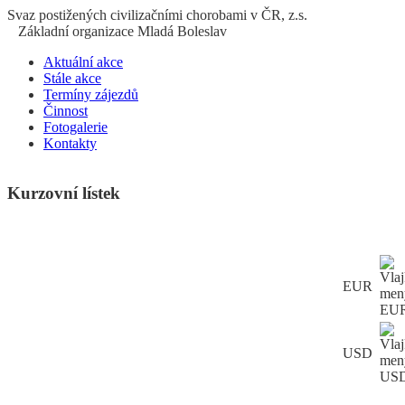
S
vaz
p
ostižených
c
ivilizačními
ch
orobami v ČR, z.s.
Základní organizace Mladá Boleslav
Aktuální akce
Stále akce
Termíny zájezdů
Činnost
Fotogalerie
Kontakty
Kurzovní lístek
EUR
USD