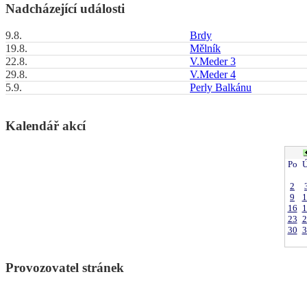
Nadcházející události
9.8.
Brdy
19.8.
Mělník
22.8.
V.Meder 3
29.8.
V.Meder 4
5.9.
Perly Balkánu
Kalendář akcí
Po
Ú
2
9
1
16
1
23
2
30
3
Provozovatel stránek