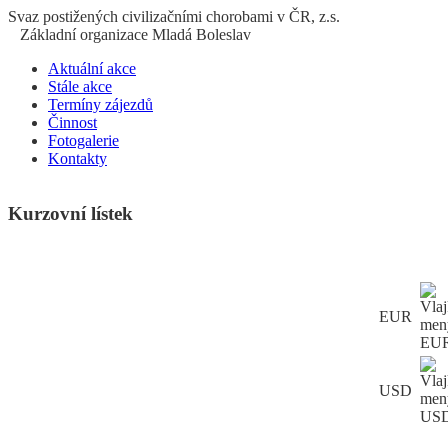
S
vaz
p
ostižených
c
ivilizačními
ch
orobami v ČR, z.s.
Základní organizace Mladá Boleslav
Aktuální akce
Stále akce
Termíny zájezdů
Činnost
Fotogalerie
Kontakty
Kurzovní lístek
EUR
USD