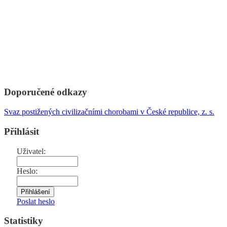
Doporučené odkazy
Svaz postižených civilizačními chorobami v České republice, z. s.
Přihlásit
Uživatel:
Heslo:
Poslat heslo
Statistiky