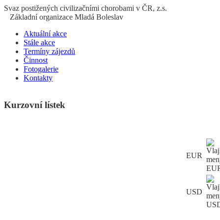
S
vaz
p
ostižených
c
ivilizačními
ch
orobami v ČR, z.s.
Základní organizace Mladá Boleslav
Aktuální akce
Stále akce
Termíny zájezdů
Činnost
Fotogalerie
Kontakty
Kurzovní lístek
EUR
USD