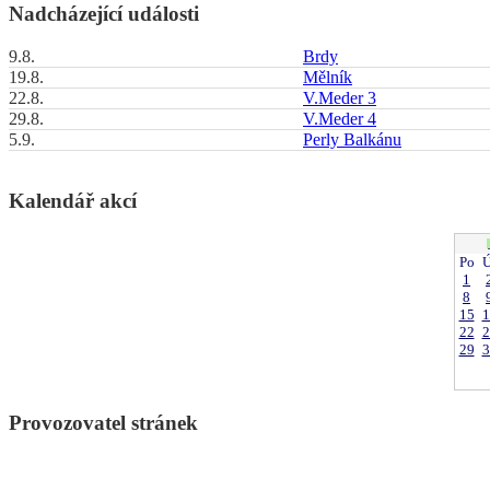
Nadcházející události
9.8.
Brdy
19.8.
Mělník
22.8.
V.Meder 3
29.8.
V.Meder 4
5.9.
Perly Balkánu
Kalendář akcí
Po
Ú
1
8
15
1
22
2
29
3
Provozovatel stránek