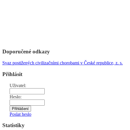
Doporučené odkazy
Svaz postižených civilizačními chorobami v České republice, z. s.
Přihlásit
Uživatel:
Heslo:
Poslat heslo
Statistiky