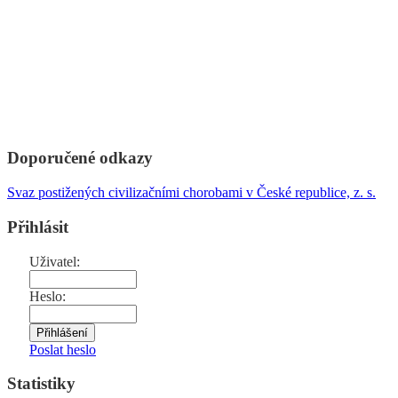
Doporučené odkazy
Svaz postižených civilizačními chorobami v České republice, z. s.
Přihlásit
Uživatel:
Heslo:
Poslat heslo
Statistiky