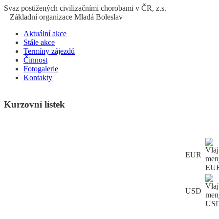
S
vaz
p
ostižených
c
ivilizačními
ch
orobami v ČR, z.s.
Základní organizace Mladá Boleslav
Aktuální akce
Stále akce
Termíny zájezdů
Činnost
Fotogalerie
Kontakty
Kurzovní lístek
EUR
USD