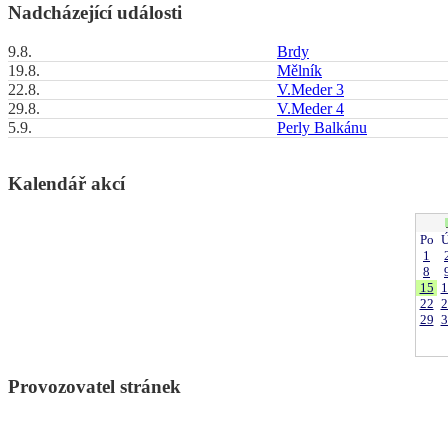
Nadcházející události
9.8.
Brdy
19.8.
Mělník
22.8.
V.Meder 3
29.8.
V.Meder 4
5.9.
Perly Balkánu
Kalendář akcí
Po
Ú
1
8
15
1
22
2
29
3
Provozovatel stránek