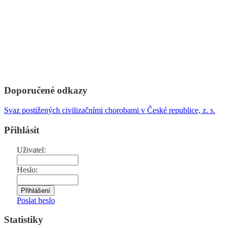
Doporučené odkazy
Svaz postižených civilizačními chorobami v České republice, z. s.
Přihlásit
Uživatel:
Heslo:
Poslat heslo
Statistiky