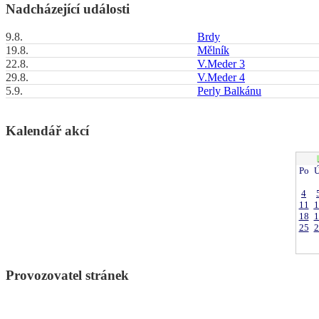
Nadcházející události
9.8.
Brdy
19.8.
Mělník
22.8.
V.Meder 3
29.8.
V.Meder 4
5.9.
Perly Balkánu
Kalendář akcí
Po
Ú
4
11
1
18
1
25
2
Provozovatel stránek