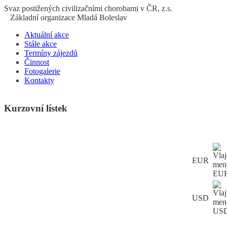
S
vaz
p
ostižených
c
ivilizačními
ch
orobami v ČR, z.s.
Základní organizace Mladá Boleslav
Aktuální akce
Stále akce
Termíny zájezdů
Činnost
Fotogalerie
Kontakty
Kurzovní lístek
EUR
USD