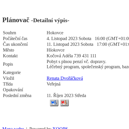
Plánovač
-Detailní výpis-
Souhrn
Hokovce
Počáteční čas
4. Listopad 2023 Sobota 16:00 (GMT+01:0
Čas ukončení
11. Listopad 2023 Sobota 17:00 (GMT+01:
Město
Híokovce
Kontakt
Kočová Adéla 739 431 111
Pobyt s plnou penzí vč. dopravy.
Popis
Léčebný program, společenský program, bazé
Kategorie
Vložil
Renata Dvořáčková
Třída
Veřejná
Opakování
Poslední změna
11. Říjen 2023 Středa
Mapa webu
| Powered by
XOOPS