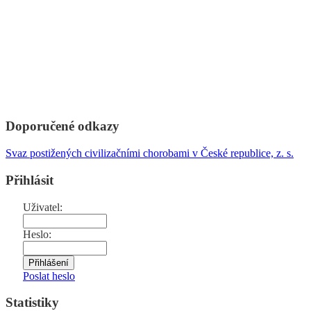
Doporučené odkazy
Svaz postižených civilizačními chorobami v České republice, z. s.
Přihlásit
Uživatel:
Heslo:
Poslat heslo
Statistiky