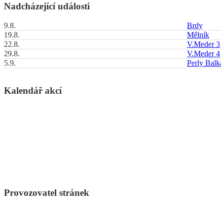
Nadcházející události
9.8.
Brdy
19.8.
Mělník
22.8.
V.Meder 3
29.8.
V.Meder 4
5.9.
Perly Bal
Kalendář akcí
Provozovatel stránek