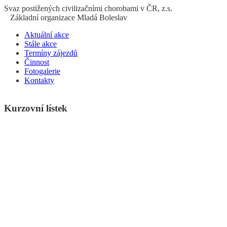
S
vaz
p
ostižených
c
ivilizačními
ch
orobami v ČR, z.s.
Základní organizace Mladá Boleslav
Aktuální akce
Stále akce
Termíny zájezdů
Činnost
Fotogalerie
Kontakty
Kurzovní lístek