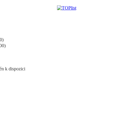
0)
00)
n k dispozici