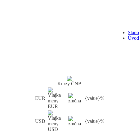
Stan
Úvod
Kurzy ČNB
EUR
{value}%
USD
{value}%