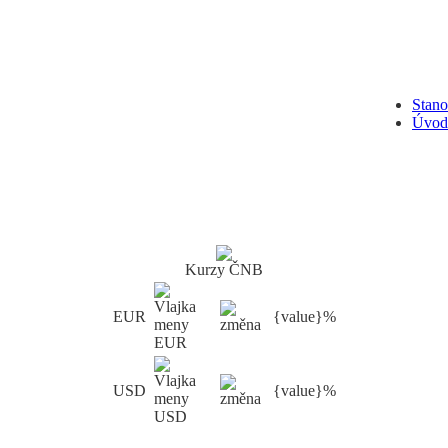
Stan
Úvod
Kurzy ČNB
EUR
{value}%
USD
{value}%