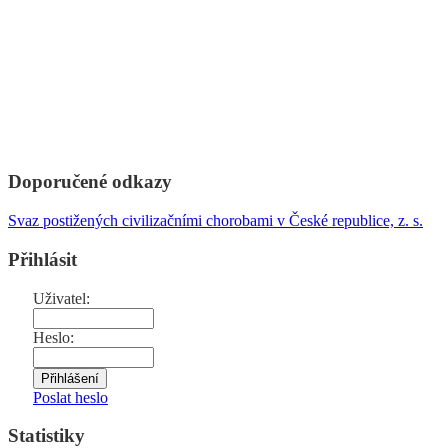
Doporučené odkazy
Svaz postižených civilizačními chorobami v České republice, z. s.
Přihlásit
Uživatel:
Heslo:
Poslat heslo
Statistiky