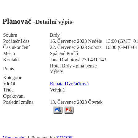
Plánovač
-Detailní výpis-
Souhrn
Brdy
Počáteční čas
16. Červenec 2023 Neděle 13:00 (GMT+01
Čas ukončení
22. Červenec 2023 Sobota 16:00 (GMT+01
Město
Spálené Poříčí
Kontakt
Jana Drahotová 739 431 143
Hotel Brdy - plná penze
Popis
Výlety
Kategorie
Vložil
Renata Dvořáčková
Třída
Veřejná
Opakování
Poslední změna
13. Červenec 2023 Čtvrtek
Mapa webu
| Powered by
XOOPS