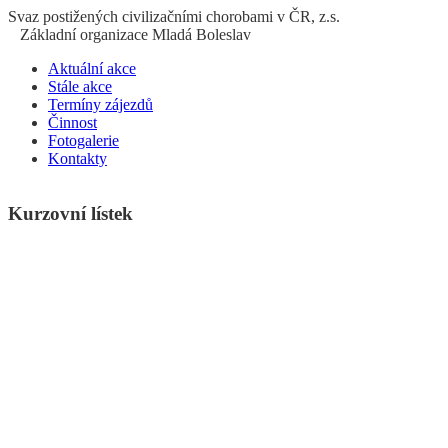
S
vaz
p
ostižených
c
ivilizačními
ch
orobami v ČR, z.s.
Základní organizace Mladá Boleslav
Aktuální akce
Stále akce
Termíny zájezdů
Činnost
Fotogalerie
Kontakty
Kurzovní lístek