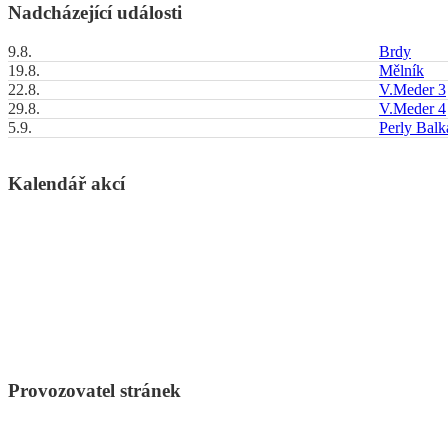
Nadcházející události
9.8.
Brdy
19.8.
Mělník
22.8.
V.Meder 3
29.8.
V.Meder 4
5.9.
Perly Bal
Kalendář akcí
Provozovatel stránek