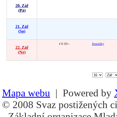
20. Zář
(Pá)
21. Zář
(So)
8:00--
Jeseníky
22. Zář
(Ne)
Mapa webu
| Powered by
© 2008 Svaz postižených ci
- Základní organizace Mlad