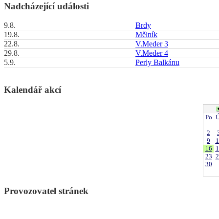
Nadcházející události
9.8.
Brdy
19.8.
Mělník
22.8.
V.Meder 3
29.8.
V.Meder 4
5.9.
Perly Balkánu
Kalendář akcí
Po
Ú
2
9
1
16
1
23
2
30
Provozovatel stránek