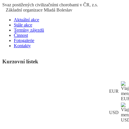
S
vaz
p
ostižených
c
ivilizačními
ch
orobami v ČR, z.s.
Základní organizace Mladá Boleslav
Aktuální akce
Stále akce
Termíny zájezdů
Činnost
Fotogalerie
Kontakty
Kurzovní lístek
EUR
USD