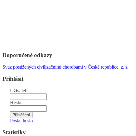
Doporučené odkazy
Svaz postižených civilizačními chorobami v České republice, z. s.
Přihlásit
Uživatel:
Heslo:
Poslat heslo
Statistiky