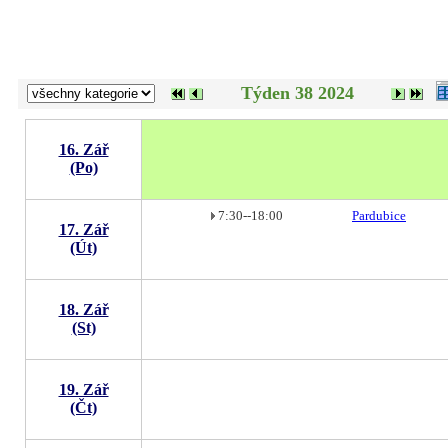
Týden 38 2024
16. Zář
(Po)
7:30--18:00
Pardubice
17. Zář
(Út)
18. Zář
(St)
19. Zář
(Čt)