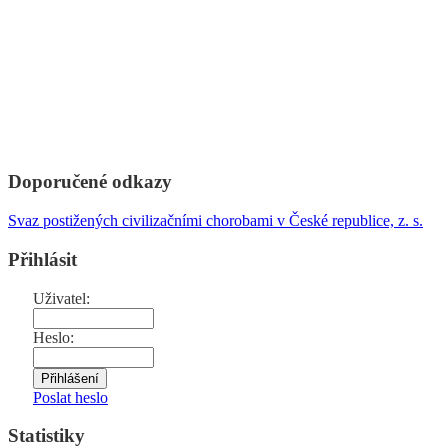
Doporučené odkazy
Svaz postižených civilizačními chorobami v České republice, z. s.
Přihlásit
Uživatel:
Heslo:
Poslat heslo
Statistiky