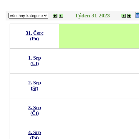
Týden 31 2023
31. Čerc
(Po)
1. Srp
(Út)
2. Srp
(St)
3. Srp
(Čt)
4. Srp
(Pá)