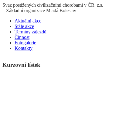
S
vaz
p
ostižených
c
ivilizačními
ch
orobami v ČR, z.s.
Základní organizace Mladá Boleslav
Aktuální akce
Stále akce
Termíny zájezdů
Činnost
Fotogalerie
Kontakty
Kurzovní lístek