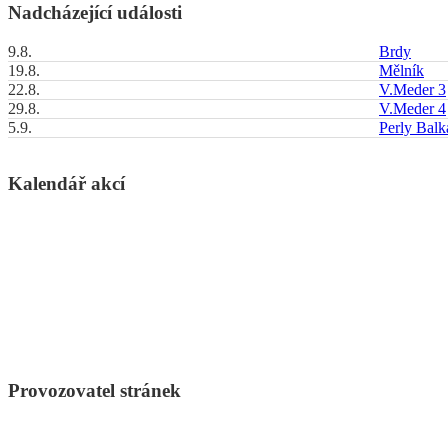
Nadcházející události
9.8.
Brdy
19.8.
Mělník
22.8.
V.Meder 3
29.8.
V.Meder 4
5.9.
Perly Bal
Kalendář akcí
Provozovatel stránek