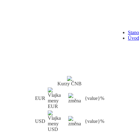
Stan
Úvod
Kurzy ČNB
EUR
{value}%
USD
{value}%