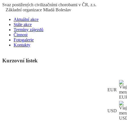
S
vaz
p
ostižených
c
ivilizačními
ch
orobami v ČR, z.s.
Základní organizace Mladá Boleslav
Aktuální akce
Stále akce
Termíny zájezdů
Činnost
Fotogalerie
Kontakty
Kurzovní lístek
EUR
USD