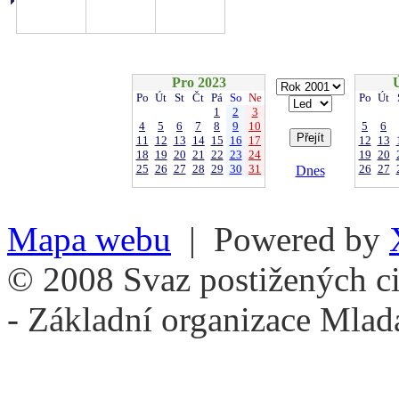
Pro 2023
Po
Út
St
Čt
Pá
So
Ne
Po
Út
1
2
3
4
5
6
7
8
9
10
5
6
11
12
13
14
15
16
17
12
13
18
19
20
21
22
23
24
19
20
25
26
27
28
29
30
31
26
27
Dnes
Mapa webu
| Powered by
© 2008 Svaz postižených ci
- Základní organizace Mlad