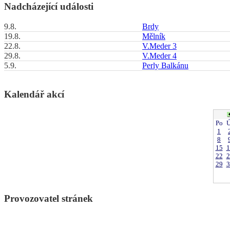
Nadcházející události
9.8.
Brdy
19.8.
Mělník
22.8.
V.Meder 3
29.8.
V.Meder 4
5.9.
Perly Balkánu
Kalendář akcí
Po
Ú
1
8
15
1
22
2
29
3
Provozovatel stránek