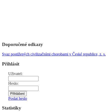
Doporučené odkazy
Svaz postižených civilizačními chorobami v České republice, z. s.
Přihlásit
Uživatel:
Heslo:
Poslat heslo
Statistiky