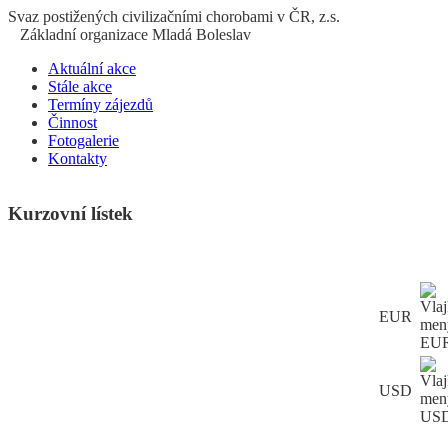
S
vaz
p
ostižených
c
ivilizačními
ch
orobami v ČR, z.s.
Základní organizace Mladá Boleslav
Aktuální akce
Stále akce
Termíny zájezdů
Činnost
Fotogalerie
Kontakty
Kurzovní lístek
EUR
USD