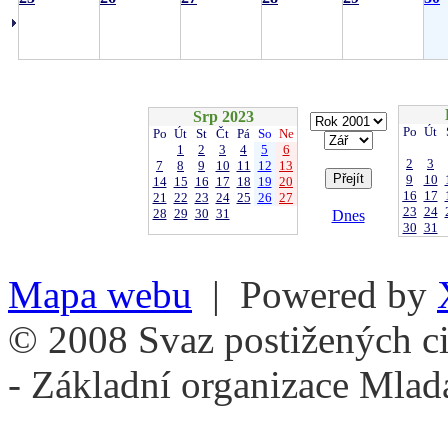
Srp 2023
Po
Út
Po
Út
St
Čt
Pá
So
Ne
1
2
3
4
5
6
2
3
7
8
9
10
11
12
13
9
10
14
15
16
17
18
19
20
16
17
21
22
23
24
25
26
27
23
24
28
29
30
31
Dnes
30
31
Mapa webu
| Powered by
© 2008 Svaz postižených ci
- Základní organizace Mlad