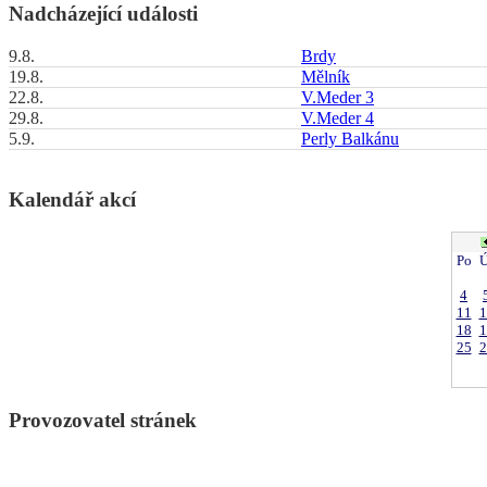
Nadcházející události
9.8.
Brdy
19.8.
Mělník
22.8.
V.Meder 3
29.8.
V.Meder 4
5.9.
Perly Balkánu
Kalendář akcí
Po
Ú
4
11
1
18
1
25
2
Provozovatel stránek