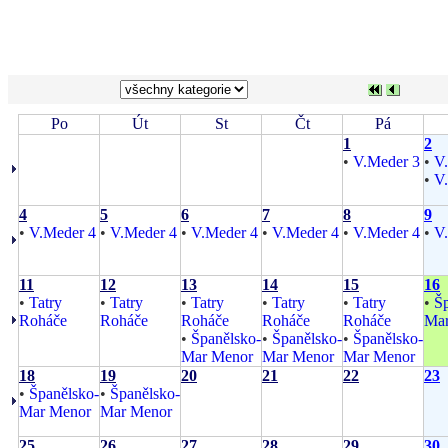
Po
Út
St
Čt
Pá
1
2
•
V.Meder 3
•
V
•
V
4
5
6
7
8
9
•
V.Meder 4
•
V.Meder 4
•
V.Meder 4
•
V.Meder 4
•
V.Meder 4
•
V
11
12
13
14
15
16
•
Tatry
•
Tatry
•
Tatry
•
Tatry
•
Tatry
•
Šp
Roháče
Roháče
Roháče
Roháče
Roháče
Mar
•
Španělsko-
•
Španělsko-
•
Španělsko-
Mar Menor
Mar Menor
Mar Menor
18
19
20
21
22
23
•
Španělsko-
•
Španělsko-
Mar Menor
Mar Menor
25
26
27
28
29
30