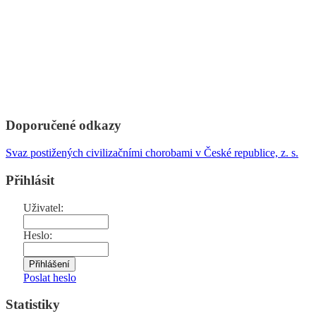
Doporučené odkazy
Svaz postižených civilizačními chorobami v České republice, z. s.
Přihlásit
Uživatel:
Heslo:
Poslat heslo
Statistiky