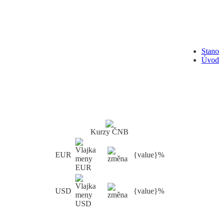
Stan
Úvod
Kurzy ČNB
EUR
{value}%
USD
{value}%