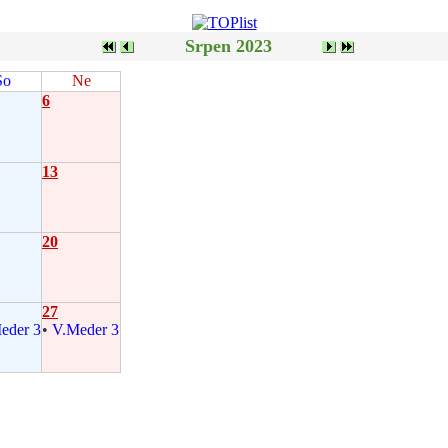
Srpen 2023
So
Ne
6
13
20
27
eder 3
•
V.Meder 3