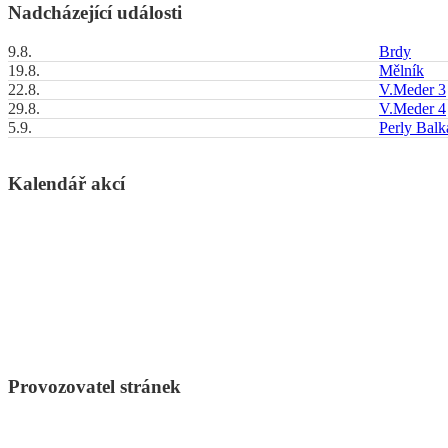
Nadcházející události
9.8.
Brdy
19.8.
Mělník
22.8.
V.Meder 3
29.8.
V.Meder 4
5.9.
Perly Bal
Kalendář akcí
Provozovatel stránek