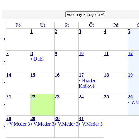
Po
Út
St
Čt
Pá
1
2
3
4
5
7
8
9
10
11
12
•
Dubí
14
15
16
17
18
19
•
Hradec
Králové
21
22
23
24
25
26
•
V.M
28
29
30
31
•
V.Meder 3
•
V.Meder 3
•
V.Meder 3
•
V.Meder 3