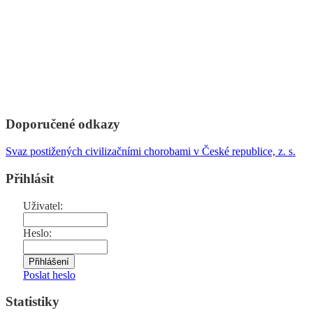
Doporučené odkazy
Svaz postižených civilizačními chorobami v České republice, z. s.
Přihlásit
Uživatel:
Heslo:
Poslat heslo
Statistiky