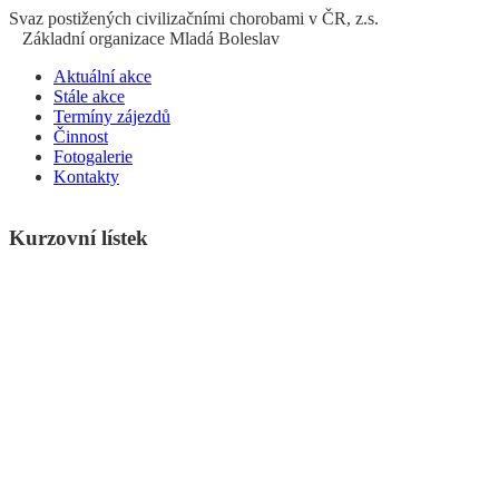
S
vaz
p
ostižených
c
ivilizačními
ch
orobami v ČR, z.s.
Základní organizace Mladá Boleslav
Aktuální akce
Stále akce
Termíny zájezdů
Činnost
Fotogalerie
Kontakty
Kurzovní lístek