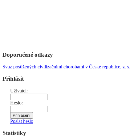
Doporučené odkazy
Svaz postižených civilizačními chorobami v České republice, z. s.
Přihlásit
Uživatel:
Heslo:
Poslat heslo
Statistiky