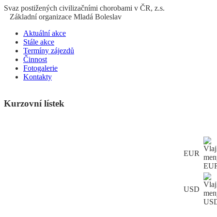
S
vaz
p
ostižených
c
ivilizačními
ch
orobami v ČR, z.s.
Základní organizace Mladá Boleslav
Aktuální akce
Stále akce
Termíny zájezdů
Činnost
Fotogalerie
Kontakty
Kurzovní lístek
EUR
USD