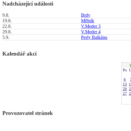
Nadcházející události
9.8.
Brdy
19.8.
Mělník
22.8.
V.Meder 3
29.8.
V.Meder 4
5.9.
Perly Balkánu
Kalendář akcí
Po
Ú
6
13
1
20
2
27
2
Provozovatel stránek