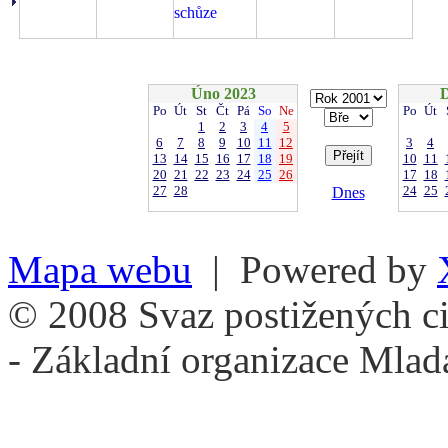
schůze
Úno 2023
Po
Út
St
Čt
Pá
So
Ne
Po
Út
1
2
3
4
5
6
7
8
9
10
11
12
3
4
13
14
15
16
17
18
19
10
11
20
21
22
23
24
25
26
17
18
27
28
24
25
Dnes
Mapa webu
| Powered by
© 2008 Svaz postižených ci
- Základní organizace Mlad