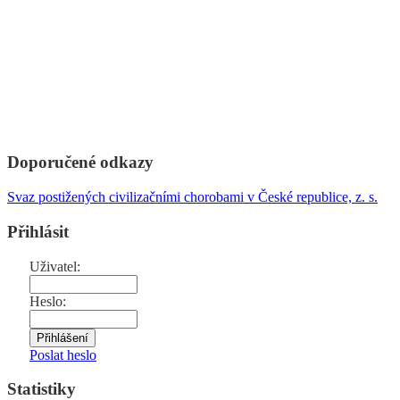
Doporučené odkazy
Svaz postižených civilizačními chorobami v České republice, z. s.
Přihlásit
Uživatel:
Heslo:
Poslat heslo
Statistiky