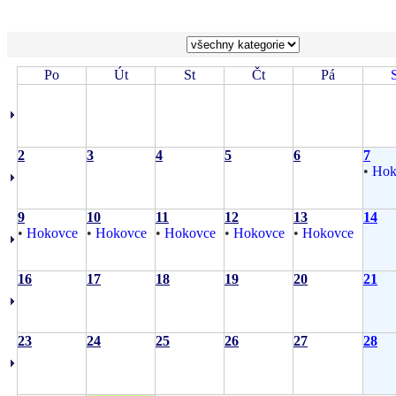
Po
Út
St
Čt
Pá
2
3
4
5
6
7
•
Hok
9
10
11
12
13
14
•
Hokovce
•
Hokovce
•
Hokovce
•
Hokovce
•
Hokovce
16
17
18
19
20
21
23
24
25
26
27
28