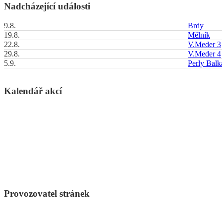
Nadcházející události
9.8.
Brdy
19.8.
Mělník
22.8.
V.Meder 3
29.8.
V.Meder 4
5.9.
Perly Bal
Kalendář akcí
Provozovatel stránek