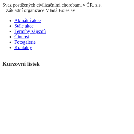
S
vaz
p
ostižených
c
ivilizačními
ch
orobami v ČR, z.s.
Základní organizace Mladá Boleslav
Aktuální akce
Stále akce
Termíny zájezdů
Činnost
Fotogalerie
Kontakty
Kurzovní lístek