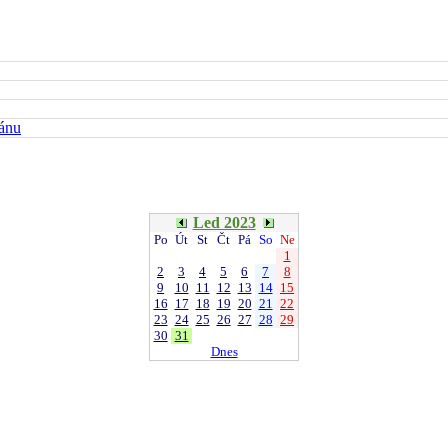
kánu
Led 2023
Po
Út
St
Čt
Pá
So
Ne
1
2
3
4
5
6
7
8
9
10
11
12
13
14
15
16
17
18
19
20
21
22
23
24
25
26
27
28
29
30
31
Dnes