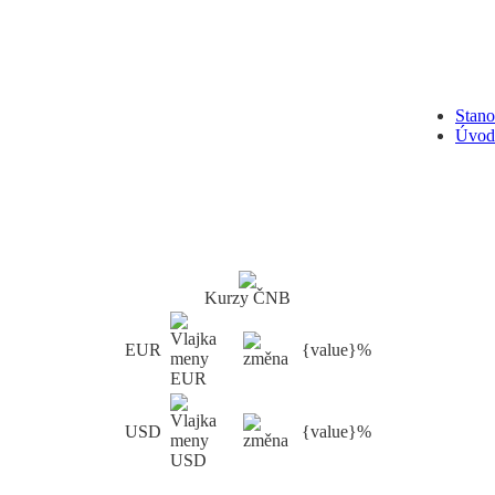
Stan
Úvod
Kurzy ČNB
EUR
{value}%
USD
{value}%