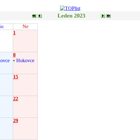
Leden 2023
So
Ne
1
8
ovce
•
Hokovce
15
22
29