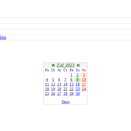
kánu
Zář 2023
Po
Út
St
Čt
Pá
So
Ne
1
2
3
4
5
6
7
8
9
10
11
12
13
14
15
16
17
18
19
20
21
22
23
24
25
26
27
28
29
30
Dnes