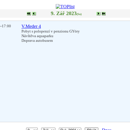
9. Zář 2023
(So)
--17:00
V.Meder 4
Pobyt s polopenzí v penzionu GYöry
Návštěva aquaparku
Doprava autobusem