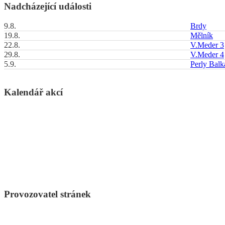
Nadcházející události
9.8.
Brdy
19.8.
Mělník
22.8.
V.Meder 3
29.8.
V.Meder 4
5.9.
Perly Bal
Kalendář akcí
Provozovatel stránek