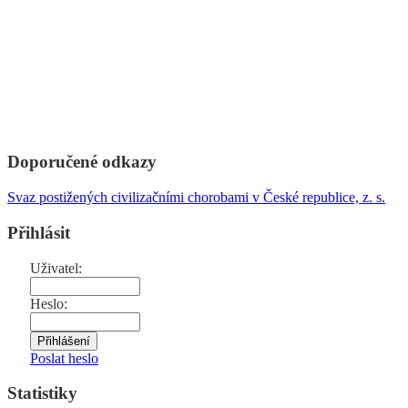
Doporučené odkazy
Svaz postižených civilizačními chorobami v České republice, z. s.
Přihlásit
Uživatel:
Heslo:
Poslat heslo
Statistiky