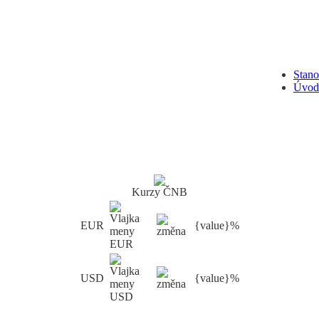
Stan
Úvod
Kurzy ČNB
EUR
{value}%
USD
{value}%