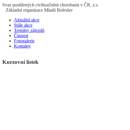
S
vaz
p
ostižených
c
ivilizačními
ch
orobami v ČR, z.s.
Základní organizace Mladá Boleslav
Aktuální akce
Stále akce
Termíny zájezdů
Činnost
Fotogalerie
Kontakty
Kurzovní lístek