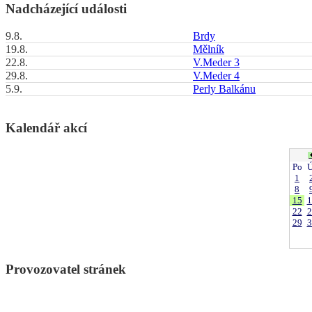
Nadcházející události
9.8.
Brdy
19.8.
Mělník
22.8.
V.Meder 3
29.8.
V.Meder 4
5.9.
Perly Balkánu
Kalendář akcí
Po
Ú
1
8
15
1
22
2
29
3
Provozovatel stránek