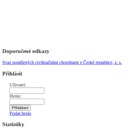
Doporučené odkazy
Svaz postižených civilizačními chorobami v České republice, z. s.
Přihlásit
Uživatel:
Heslo:
Poslat heslo
Statistiky