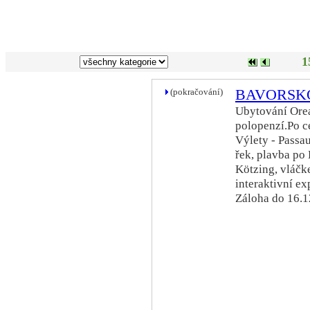
1
(pokračování)
BAVORSK
Ubytování Orea
polopenzí.Po c
Výlety - Passa
řek, plavba po
Kötzing, vláčk
interaktivní e
Záloha do 16.1