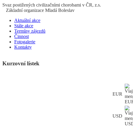
S
vaz
p
ostižených
c
ivilizačními
ch
orobami v ČR, z.s.
Základní organizace Mladá Boleslav
Aktuální akce
Stále akce
Termíny zájezdů
Činnost
Fotogalerie
Kontakty
Kurzovní lístek
EUR
USD