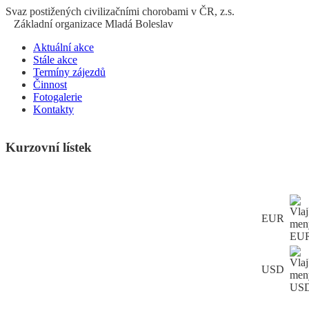
S
vaz
p
ostižených
c
ivilizačními
ch
orobami v ČR, z.s.
Základní organizace Mladá Boleslav
Aktuální akce
Stále akce
Termíny zájezdů
Činnost
Fotogalerie
Kontakty
Kurzovní lístek
EUR
USD