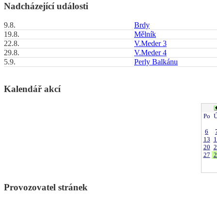
Nadcházející události
9.8.
Brdy
19.8.
Mělník
22.8.
V.Meder 3
29.8.
V.Meder 4
5.9.
Perly Balkánu
Kalendář akcí
Po
Ú
6
13
1
20
2
27
2
Provozovatel stránek