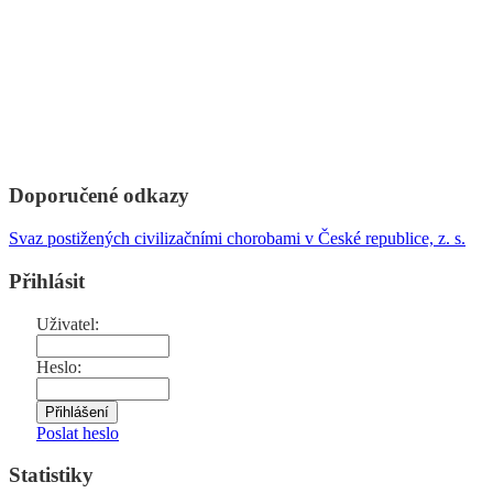
Doporučené odkazy
Svaz postižených civilizačními chorobami v České republice, z. s.
Přihlásit
Uživatel:
Heslo:
Poslat heslo
Statistiky