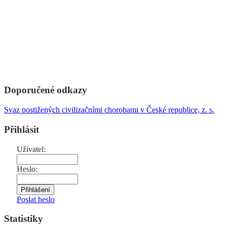
Doporučené odkazy
Svaz postižených civilizačními chorobami v České republice, z. s.
Přihlásit
Uživatel:
Heslo:
Poslat heslo
Statistiky