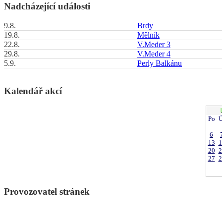
Nadcházející události
9.8.
Brdy
19.8.
Mělník
22.8.
V.Meder 3
29.8.
V.Meder 4
5.9.
Perly Balkánu
Kalendář akcí
Po
Ú
6
13
1
20
2
27
2
Provozovatel stránek