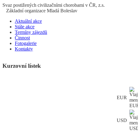
S
vaz
p
ostižených
c
ivilizačními
ch
orobami v ČR, z.s.
Základní organizace Mladá Boleslav
Aktuální akce
Stále akce
Termíny zájezdů
Činnost
Fotogalerie
Kontakty
Kurzovní lístek
EUR
USD