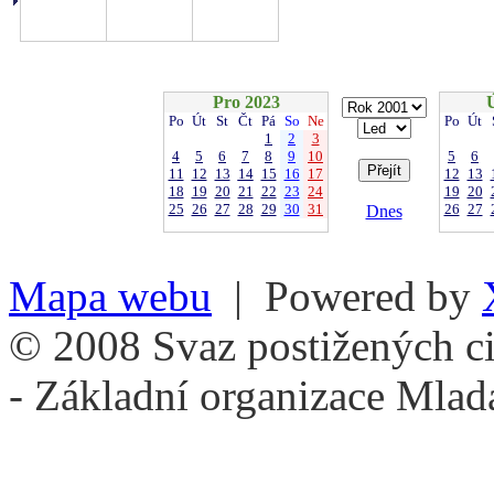
Pro 2023
Po
Út
St
Čt
Pá
So
Ne
Po
Út
1
2
3
4
5
6
7
8
9
10
5
6
11
12
13
14
15
16
17
12
13
18
19
20
21
22
23
24
19
20
25
26
27
28
29
30
31
26
27
Dnes
Mapa webu
| Powered by
© 2008 Svaz postižených ci
- Základní organizace Mlad