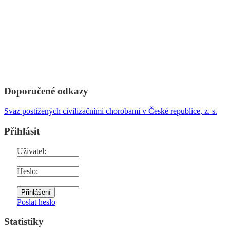
Doporučené odkazy
Svaz postižených civilizačními chorobami v České republice, z. s.
Přihlásit
Uživatel:
Heslo:
Poslat heslo
Statistiky