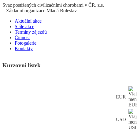
S
vaz
p
ostižených
c
ivilizačními
ch
orobami v ČR, z.s.
Základní organizace Mladá Boleslav
Aktuální akce
Stále akce
Termíny zájezdů
Činnost
Fotogalerie
Kontakty
Kurzovní lístek
EUR
USD