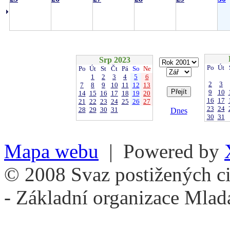
Srp 2023
Po
Út
Po
Út
St
Čt
Pá
So
Ne
1
2
3
4
5
6
2
3
7
8
9
10
11
12
13
9
10
14
15
16
17
18
19
20
16
17
21
22
23
24
25
26
27
23
24
28
29
30
31
Dnes
30
31
Mapa webu
| Powered by
© 2008 Svaz postižených ci
- Základní organizace Mlad