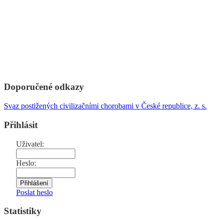
Doporučené odkazy
Svaz postižených civilizačními chorobami v České republice, z. s.
Přihlásit
Uživatel:
Heslo:
Poslat heslo
Statistiky