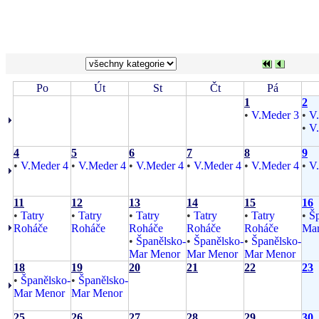
Po
Út
St
Čt
Pá
1
2
•
V.Meder 3
•
V
•
V
4
5
6
7
8
9
•
V.Meder 4
•
V.Meder 4
•
V.Meder 4
•
V.Meder 4
•
V.Meder 4
•
V
11
12
13
14
15
16
•
Tatry
•
Tatry
•
Tatry
•
Tatry
•
Tatry
•
Šp
Roháče
Roháče
Roháče
Roháče
Roháče
Mar
•
Španělsko-
•
Španělsko-
•
Španělsko-
Mar Menor
Mar Menor
Mar Menor
18
19
20
21
22
23
•
Španělsko-
•
Španělsko-
Mar Menor
Mar Menor
25
26
27
28
29
30