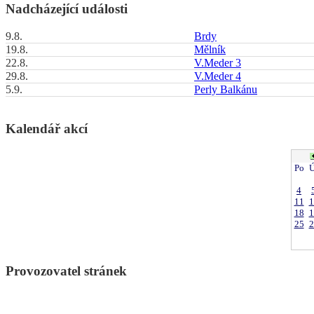
Nadcházející události
9.8.
Brdy
19.8.
Mělník
22.8.
V.Meder 3
29.8.
V.Meder 4
5.9.
Perly Balkánu
Kalendář akcí
Po
Ú
4
11
1
18
1
25
2
Provozovatel stránek