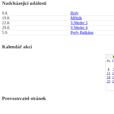
Nadcházející události
9.8.
Brdy
19.8.
Mělník
22.8.
V.Meder 3
29.8.
V.Meder 4
5.9.
Perly Balkánu
Kalendář akcí
Po
Ú
4
11
1
18
1
25
2
Provozovatel stránek