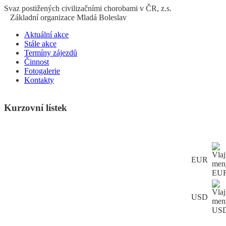
S
vaz
p
ostižených
c
ivilizačními
ch
orobami v ČR, z.s.
Základní organizace Mladá Boleslav
Aktuální akce
Stále akce
Termíny zájezdů
Činnost
Fotogalerie
Kontakty
Kurzovní lístek
EUR
USD