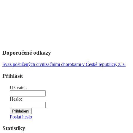
Doporučené odkazy
Svaz postižených civilizačními chorobami v České republice, z. s.
Přihlásit
Uživatel:
Heslo:
Poslat heslo
Statistiky