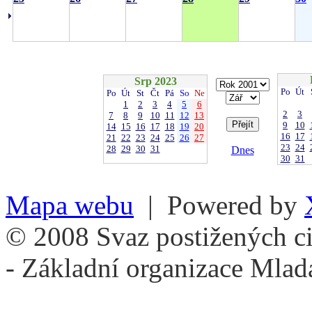
Srp 2023
Po
Út
Po
Út
St
Čt
Pá
So
Ne
1
2
3
4
5
6
2
3
7
8
9
10
11
12
13
9
10
14
15
16
17
18
19
20
16
17
21
22
23
24
25
26
27
23
24
28
29
30
31
Dnes
30
31
Mapa webu
| Powered by
© 2008 Svaz postižených ci
- Základní organizace Mlad