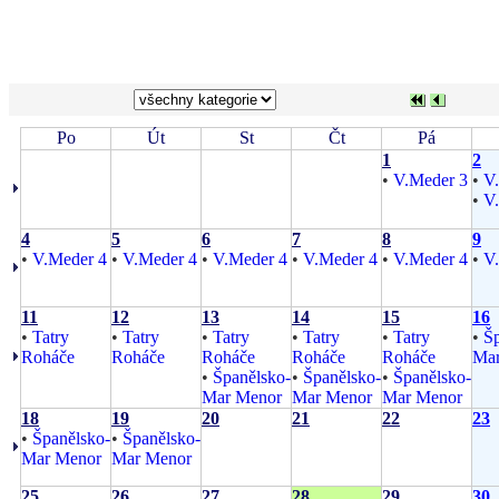
Po
Út
St
Čt
Pá
1
2
•
V.Meder 3
•
V
•
V
4
5
6
7
8
9
•
V.Meder 4
•
V.Meder 4
•
V.Meder 4
•
V.Meder 4
•
V.Meder 4
•
V
11
12
13
14
15
16
•
Tatry
•
Tatry
•
Tatry
•
Tatry
•
Tatry
•
Šp
Roháče
Roháče
Roháče
Roháče
Roháče
Mar
•
Španělsko-
•
Španělsko-
•
Španělsko-
Mar Menor
Mar Menor
Mar Menor
18
19
20
21
22
23
•
Španělsko-
•
Španělsko-
Mar Menor
Mar Menor
25
26
27
28
29
30