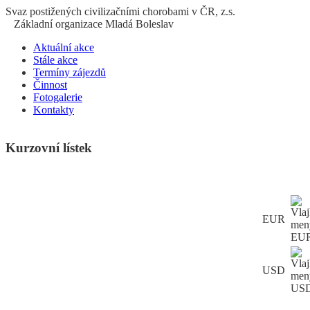
S
vaz
p
ostižených
c
ivilizačními
ch
orobami v ČR, z.s.
Základní organizace Mladá Boleslav
Aktuální akce
Stále akce
Termíny zájezdů
Činnost
Fotogalerie
Kontakty
Kurzovní lístek
EUR
USD