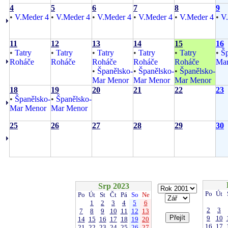
4
5
6
7
8
9
•
V.Meder 4
•
V.Meder 4
•
V.Meder 4
•
V.Meder 4
•
V.Meder 4
•
V
11
12
13
14
15
16
•
Tatry
•
Tatry
•
Tatry
•
Tatry
•
Tatry
•
Šp
Roháče
Roháče
Roháče
Roháče
Roháče
Mar
•
Španělsko-
•
Španělsko-
•
Španělsko-
Mar Menor
Mar Menor
Mar Menor
18
19
20
21
22
23
•
Španělsko-
•
Španělsko-
Mar Menor
Mar Menor
25
26
27
28
29
30
Srp 2023
Po
Út
Po
Út
St
Čt
Pá
So
Ne
1
2
3
4
5
6
2
3
7
8
9
10
11
12
13
9
10
14
15
16
17
18
19
20
16
17
21
22
23
24
25
26
27