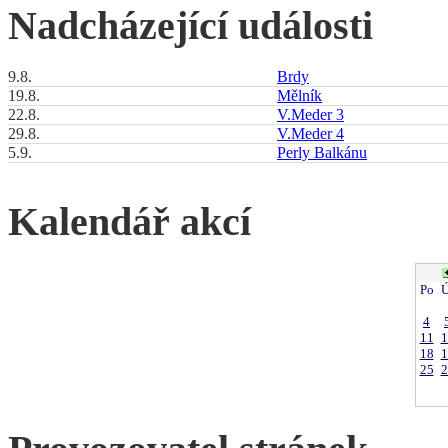
Nadcházející události
9.8.
Brdy
19.8.
Mělník
22.8.
V.Meder 3
29.8.
V.Meder 4
5.9.
Perly Balkánu
Kalendář akcí
Po
Ú
4
11
1
18
1
25
2