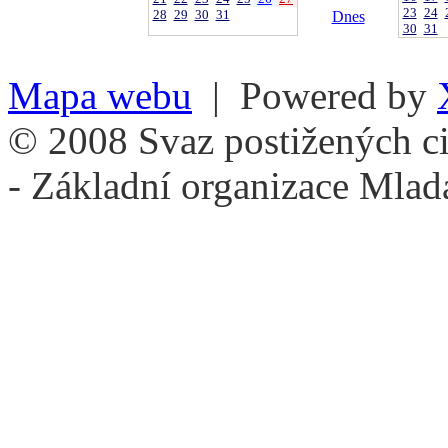
23
24
28
29
30
31
Dnes
30
31
Mapa webu
| Powered by
© 2008 Svaz postižených ci
- Základní organizace Mlad